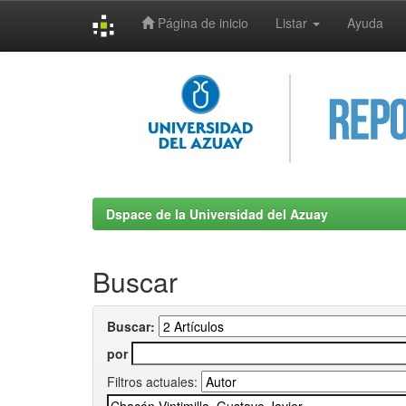
Página de inicio
Listar
Ayuda
Skip
navigation
Dspace de la Universidad del Azuay
Buscar
Buscar:
por
Filtros actuales: