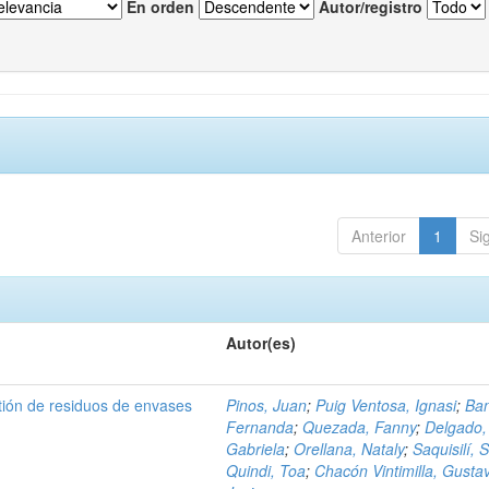
En orden
Autor/registro
Anterior
1
Si
Autor(es)
tión de residuos de envases
Pinos, Juan
;
Puig Ventosa, Ignasi
;
Ba
Fernanda
;
Quezada, Fanny
;
Delgado,
Gabriela
;
Orellana, Nataly
;
Saquisilí, S
Quindi, Toa
;
Chacón Vintimilla, Gusta