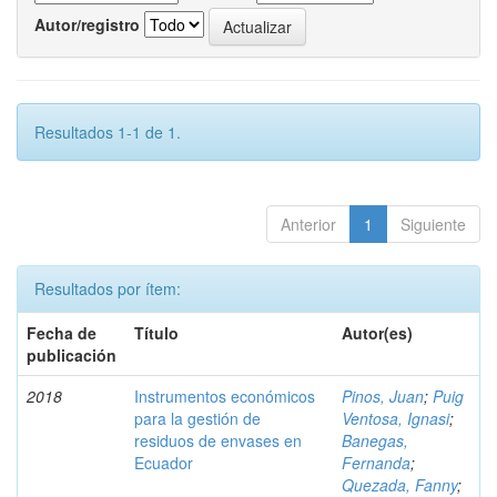
Autor/registro
Resultados 1-1 de 1.
Anterior
1
Siguiente
Resultados por ítem:
Fecha de
Título
Autor(es)
publicación
2018
Instrumentos económicos
Pinos, Juan
;
Puig
para la gestión de
Ventosa, Ignasi
;
residuos de envases en
Banegas,
Ecuador
Fernanda
;
Quezada, Fanny
;