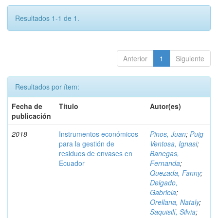
Resultados 1-1 de 1.
Anterior
1
Siguiente
Resultados por ítem:
Fecha de
Título
Autor(es)
publicación
2018
Instrumentos económicos
Pinos, Juan
;
Puig
para la gestión de
Ventosa, Ignasi
;
residuos de envases en
Banegas,
Ecuador
Fernanda
;
Quezada, Fanny
;
Delgado,
Gabriela
;
Orellana, Nataly
;
Saquisilí, Silvia
;