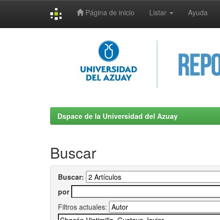
Página de inicio
Listar
Ayuda
Skip
navigation
Dspace de la Universidad del Azuay
Buscar
Buscar:
por
Filtros actuales: