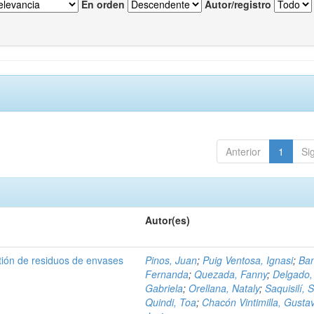
En orden
Autor/registro
Anterior
1
Si
Autor(es)
tión de residuos de envases
Pinos, Juan
;
Puig Ventosa, Ignasi
;
Ba
Fernanda
;
Quezada, Fanny
;
Delgado,
Gabriela
;
Orellana, Nataly
;
Saquisilí, S
Quindi, Toa
;
Chacón Vintimilla, Gusta