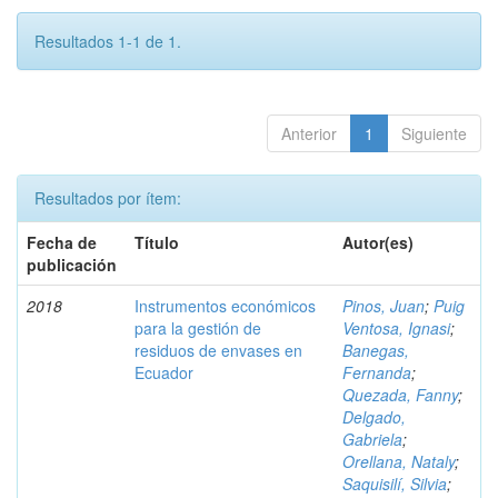
Resultados 1-1 de 1.
Anterior
1
Siguiente
Resultados por ítem:
Fecha de
Título
Autor(es)
publicación
2018
Instrumentos económicos
Pinos, Juan
;
Puig
para la gestión de
Ventosa, Ignasi
;
residuos de envases en
Banegas,
Ecuador
Fernanda
;
Quezada, Fanny
;
Delgado,
Gabriela
;
Orellana, Nataly
;
Saquisilí, Silvia
;