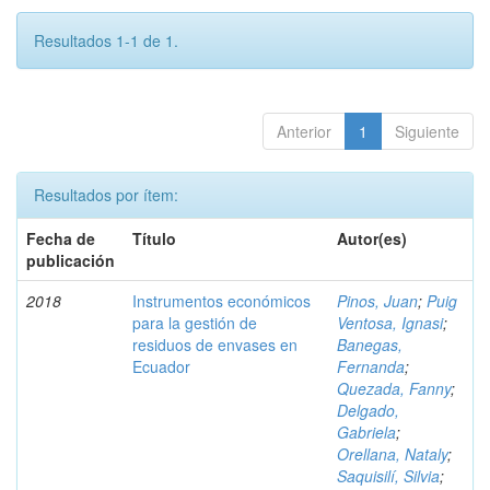
Resultados 1-1 de 1.
Anterior
1
Siguiente
Resultados por ítem:
Fecha de
Título
Autor(es)
publicación
2018
Instrumentos económicos
Pinos, Juan
;
Puig
para la gestión de
Ventosa, Ignasi
;
residuos de envases en
Banegas,
Ecuador
Fernanda
;
Quezada, Fanny
;
Delgado,
Gabriela
;
Orellana, Nataly
;
Saquisilí, Silvia
;