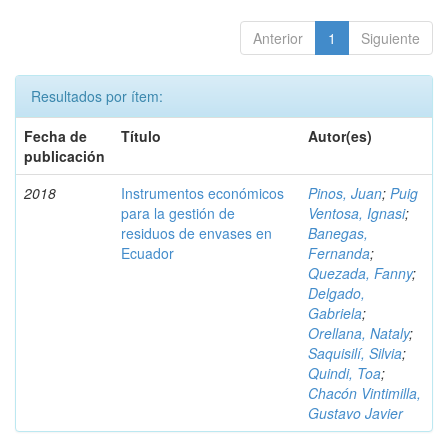
Anterior
1
Siguiente
Resultados por ítem:
Fecha de
Título
Autor(es)
publicación
2018
Instrumentos económicos
Pinos, Juan
;
Puig
para la gestión de
Ventosa, Ignasi
;
residuos de envases en
Banegas,
Ecuador
Fernanda
;
Quezada, Fanny
;
Delgado,
Gabriela
;
Orellana, Nataly
;
Saquisilí, Silvia
;
Quindi, Toa
;
Chacón Vintimilla,
Gustavo Javier