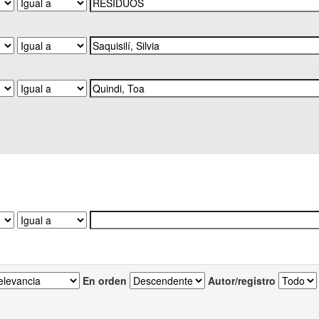
En orden
Autor/registro