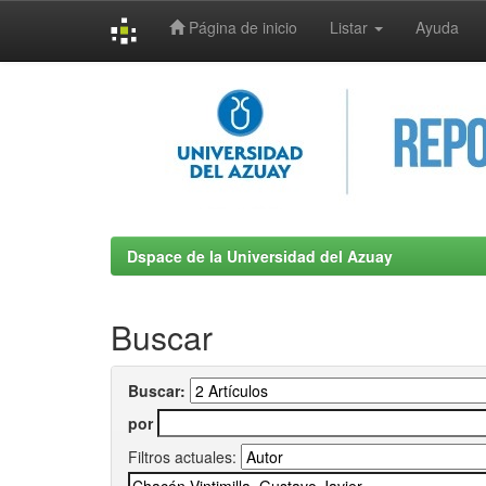
Página de inicio
Listar
Ayuda
Skip
navigation
Dspace de la Universidad del Azuay
Buscar
Buscar:
por
Filtros actuales: