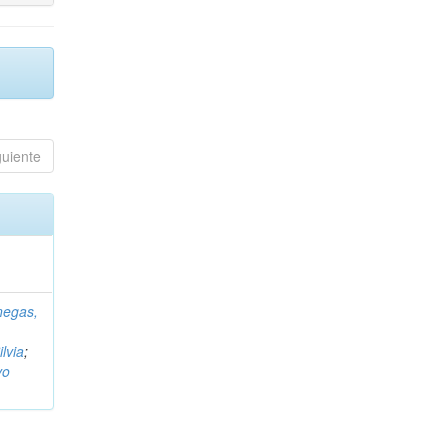
guiente
negas,
ilvia
;
vo