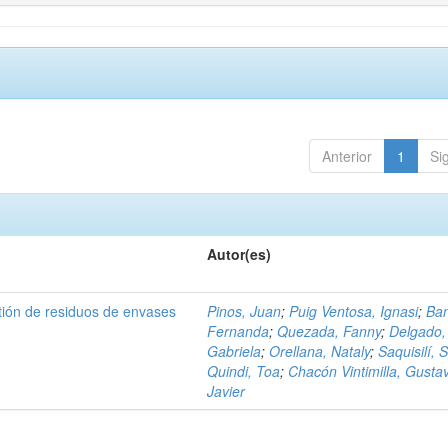
Anterior
1
Si
Autor(es)
tión de residuos de envases
Pinos, Juan
;
Puig Ventosa, Ignasi
;
Ba
Fernanda
;
Quezada, Fanny
;
Delgado,
Gabriela
;
Orellana, Nataly
;
Saquisilí, S
Quindi, Toa
;
Chacón Vintimilla, Gusta
Javier