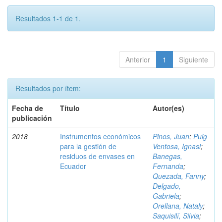
Resultados 1-1 de 1.
Anterior
1
Siguiente
Resultados por ítem:
Fecha de
Título
Autor(es)
publicación
2018
Instrumentos económicos
Pinos, Juan
;
Puig
para la gestión de
Ventosa, Ignasi
;
residuos de envases en
Banegas,
Ecuador
Fernanda
;
Quezada, Fanny
;
Delgado,
Gabriela
;
Orellana, Nataly
;
Saquisilí, Silvia
;