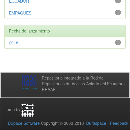
ECUADOR
1
EMPAQUES
1
Fecha de lanzamiento
2018
1
Repositorio integrado a la Red de
Repositorios de Acceso Abierto del Ecuador -
RRAAE
Theme by
DSpace Software
Copyright © 2002-2013
Duraspace
-
Feedback