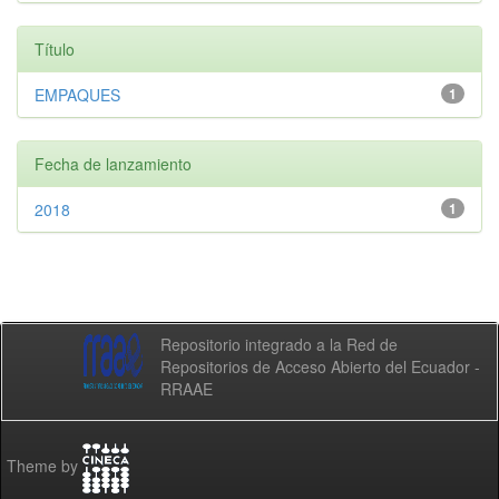
Título
EMPAQUES
1
Fecha de lanzamiento
2018
1
Repositorio integrado a la Red de
Repositorios de Acceso Abierto del Ecuador -
RRAAE
Theme by