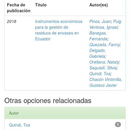
Fecha de
Título
Autor(es)
publicación
2018
Instrumentos económicos
Pinos, Juan
;
Puig
para la gestión de
Ventosa, Ignasi
;
residuos de envases en
Banegas,
Ecuador
Fernanda
;
Quezada, Fanny
;
Delgado,
Gabriela
;
Orellana, Nataly
;
Saquisilí, Silvia
;
Quindi, Toa
;
Chacón Vintimilla,
Gustavo Javier
Otras opciones relacionadas
Autor
Quindi, Toa
1