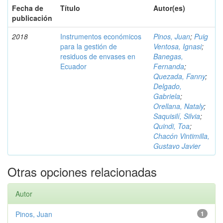
Fecha de
Título
Autor(es)
publicación
2018
Instrumentos económicos
Pinos, Juan
;
Puig
para la gestión de
Ventosa, Ignasi
;
residuos de envases en
Banegas,
Ecuador
Fernanda
;
Quezada, Fanny
;
Delgado,
Gabriela
;
Orellana, Nataly
;
Saquisilí, Silvia
;
Quindi, Toa
;
Chacón Vintimilla,
Gustavo Javier
Otras opciones relacionadas
Autor
Pinos, Juan
1