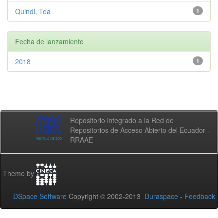
Quindi, Toa
1
Fecha de lanzamiento
2018
1
Repositorio integrado a la Red de
Repositorios de Acceso Abierto del Ecuador -
RRAAE
Theme by
DSpace Software
Copyright © 2002-2013
Duraspace
-
Feedback