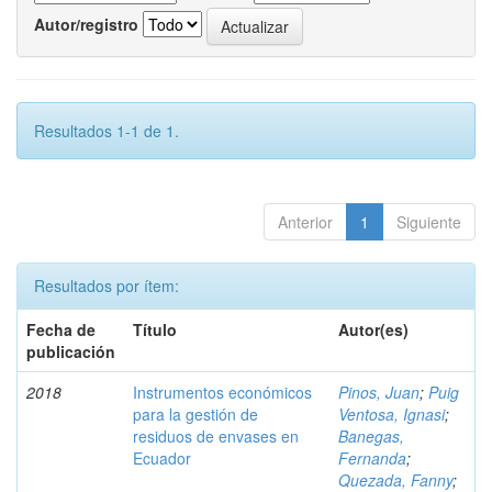
Autor/registro
Resultados 1-1 de 1.
Anterior
1
Siguiente
Resultados por ítem:
Fecha de
Título
Autor(es)
publicación
2018
Instrumentos económicos
Pinos, Juan
;
Puig
para la gestión de
Ventosa, Ignasi
;
residuos de envases en
Banegas,
Ecuador
Fernanda
;
Quezada, Fanny
;