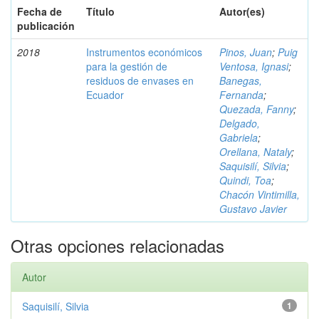
Fecha de
Título
Autor(es)
publicación
2018
Instrumentos económicos
Pinos, Juan
;
Puig
para la gestión de
Ventosa, Ignasi
;
residuos de envases en
Banegas,
Ecuador
Fernanda
;
Quezada, Fanny
;
Delgado,
Gabriela
;
Orellana, Nataly
;
Saquisilí, Silvia
;
Quindi, Toa
;
Chacón Vintimilla,
Gustavo Javier
Otras opciones relacionadas
Autor
Saquisilí, Silvia
1