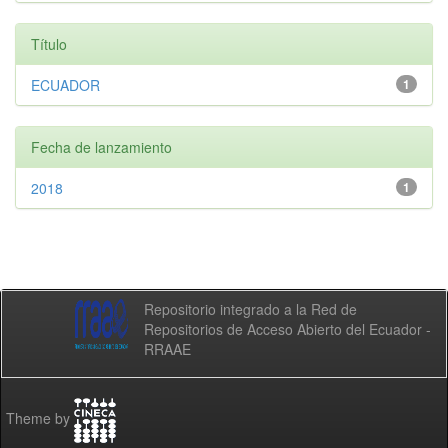
Título
ECUADOR
1
Fecha de lanzamiento
2018
1
Repositorio integrado a la Red de
Repositorios de Acceso Abierto del Ecuador -
RRAAE
Theme by