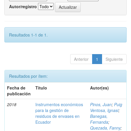
Autor/registro
Resultados 1-1 de 1.
Anterior
1
Siguiente
Resultados por ítem:
Fecha de
Título
Autor(es)
publicación
2018
Instrumentos económicos
Pinos, Juan
;
Puig
para la gestión de
Ventosa, Ignasi
;
residuos de envases en
Banegas,
Ecuador
Fernanda
;
Quezada, Fanny
;