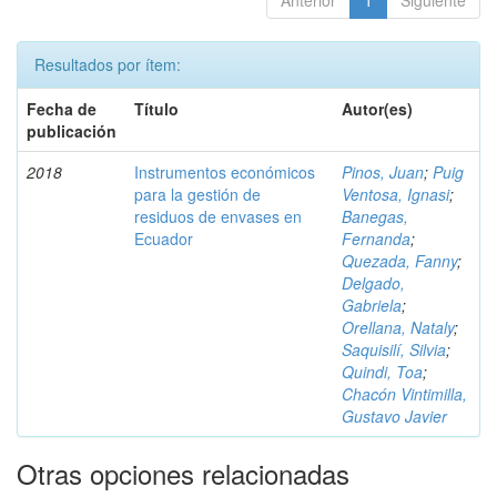
Anterior
1
Siguiente
Resultados por ítem:
Fecha de
Título
Autor(es)
publicación
2018
Instrumentos económicos
Pinos, Juan
;
Puig
para la gestión de
Ventosa, Ignasi
;
residuos de envases en
Banegas,
Ecuador
Fernanda
;
Quezada, Fanny
;
Delgado,
Gabriela
;
Orellana, Nataly
;
Saquisilí, Silvia
;
Quindi, Toa
;
Chacón Vintimilla,
Gustavo Javier
Otras opciones relacionadas