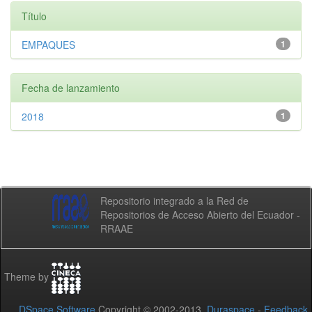
Título
EMPAQUES
1
Fecha de lanzamiento
2018
1
Repositorio integrado a la Red de
Repositorios de Acceso Abierto del Ecuador -
RRAAE
Theme by
DSpace Software
Copyright © 2002-2013
Duraspace
-
Feedback