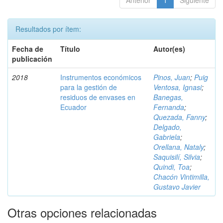
Anterior
1
Siguiente
Resultados por ítem:
Fecha de
Título
Autor(es)
publicación
2018
Instrumentos económicos
Pinos, Juan
;
Puig
para la gestión de
Ventosa, Ignasi
;
residuos de envases en
Banegas,
Ecuador
Fernanda
;
Quezada, Fanny
;
Delgado,
Gabriela
;
Orellana, Nataly
;
Saquisilí, Silvia
;
Quindi, Toa
;
Chacón Vintimilla,
Gustavo Javier
Otras opciones relacionadas