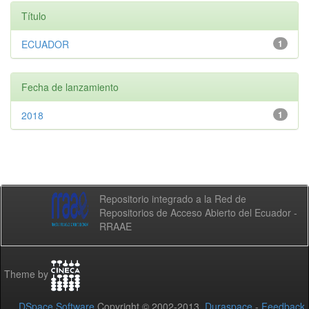
Título
ECUADOR
1
Fecha de lanzamiento
2018
1
Repositorio integrado a la Red de
Repositorios de Acceso Abierto del Ecuador -
RRAAE
Theme by
DSpace Software
Copyright © 2002-2013
Duraspace
-
Feedback