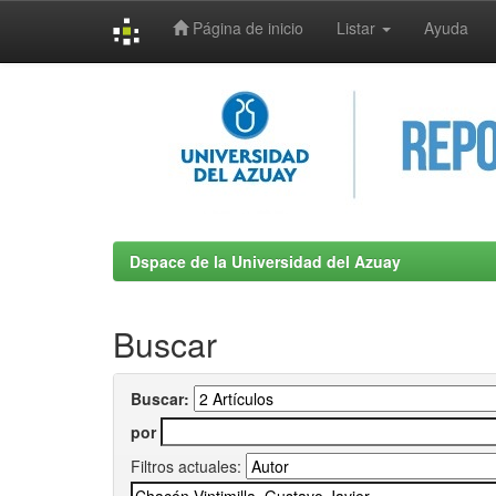
Página de inicio
Listar
Ayuda
Skip
navigation
Dspace de la Universidad del Azuay
Buscar
Buscar:
por
Filtros actuales: