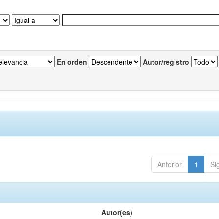
En orden
Autor/registro
Anterior
1
Si
Autor(es)