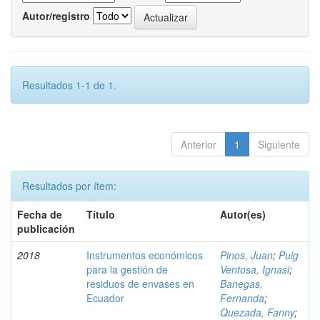
Autor/registro
Resultados 1-1 de 1.
Anterior
1
Siguiente
Resultados por ítem:
Fecha de
Título
Autor(es)
publicación
2018
Instrumentos económicos
Pinos, Juan
;
Puig
para la gestión de
Ventosa, Ignasi
;
residuos de envases en
Banegas,
Ecuador
Fernanda
;
Quezada, Fanny
;