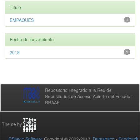
Título
EMPAQUES
1
Fecha de lanzamiento
2018
1
Repositorio integrado a la Red de
Repositorios de Acceso Abierto del Ecuador -
RRAAE
Theme by
DSpace Software
Copyright © 2002-2013
Duraspace
-
Feedback