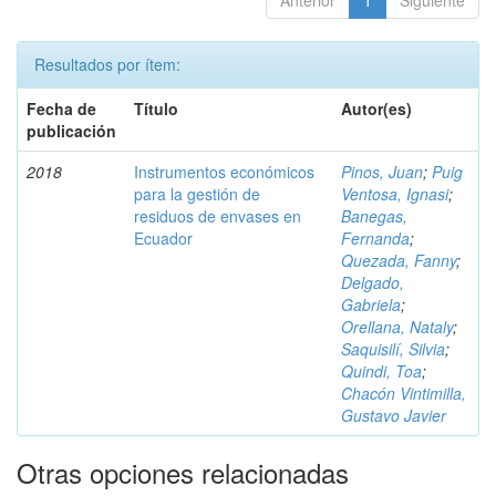
Anterior
1
Siguiente
Resultados por ítem:
Fecha de
Título
Autor(es)
publicación
2018
Instrumentos económicos
Pinos, Juan
;
Puig
para la gestión de
Ventosa, Ignasi
;
residuos de envases en
Banegas,
Ecuador
Fernanda
;
Quezada, Fanny
;
Delgado,
Gabriela
;
Orellana, Nataly
;
Saquisilí, Silvia
;
Quindi, Toa
;
Chacón Vintimilla,
Gustavo Javier
Otras opciones relacionadas