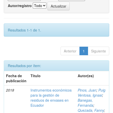
Autor/registro
Resultados 1-1 de 1.
Anterior
1
Siguiente
Resultados por ítem:
Fecha de
Título
Autor(es)
publicación
2018
Instrumentos económicos
Pinos, Juan
;
Puig
para la gestión de
Ventosa, Ignasi
;
residuos de envases en
Banegas,
Ecuador
Fernanda
;
Quezada, Fanny
;