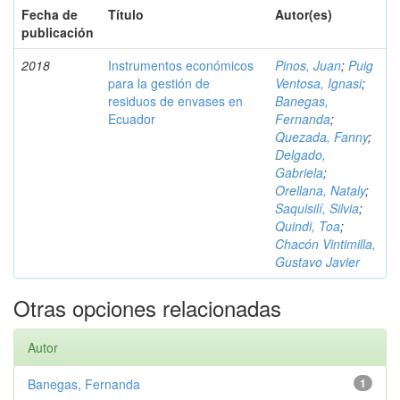
Fecha de
Título
Autor(es)
publicación
2018
Instrumentos económicos
Pinos, Juan
;
Puig
para la gestión de
Ventosa, Ignasi
;
residuos de envases en
Banegas,
Ecuador
Fernanda
;
Quezada, Fanny
;
Delgado,
Gabriela
;
Orellana, Nataly
;
Saquisilí, Silvia
;
Quindi, Toa
;
Chacón Vintimilla,
Gustavo Javier
Otras opciones relacionadas
Autor
Banegas, Fernanda
1