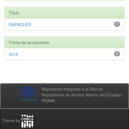
Título
EMPAQUES
1
Fecha de lanzamiento
2018
1
Repositorio integrado a la Red de
Repositorios de Acceso Abierto del Ecuador -
RRAAE
Theme by