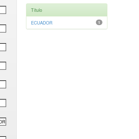
Título
ECUADOR
1