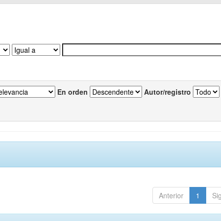
En orden
Autor/registro
Anterior
1
Si