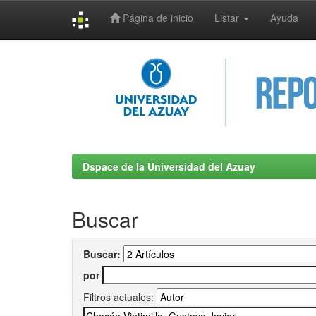
Página de inicio
Listar
Ayuda
Skip
navigation
Dspace de la Universidad del Azuay
Buscar
Buscar:
por
Filtros actuales: