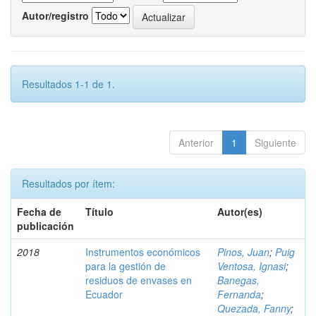
Autor/registro
Resultados 1-1 de 1.
Anterior
1
Siguiente
Resultados por ítem:
Fecha de
Título
Autor(es)
publicación
2018
Instrumentos económicos
Pinos, Juan
;
Puig
para la gestión de
Ventosa, Ignasi
;
residuos de envases en
Banegas,
Ecuador
Fernanda
;
Quezada, Fanny
;