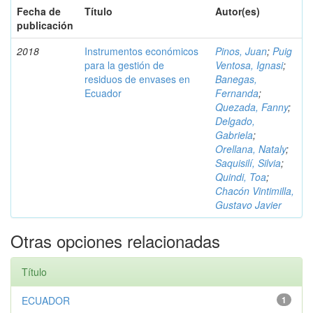
Fecha de
Título
Autor(es)
publicación
2018
Instrumentos económicos
Pinos, Juan
;
Puig
para la gestión de
Ventosa, Ignasi
;
residuos de envases en
Banegas,
Ecuador
Fernanda
;
Quezada, Fanny
;
Delgado,
Gabriela
;
Orellana, Nataly
;
Saquisilí, Silvia
;
Quindi, Toa
;
Chacón Vintimilla,
Gustavo Javier
Otras opciones relacionadas
Título
ECUADOR
1