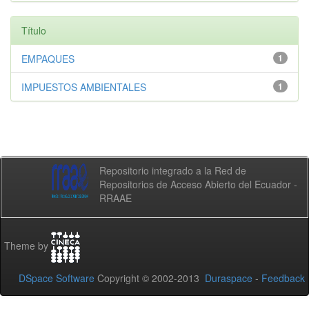
Título
EMPAQUES
1
IMPUESTOS AMBIENTALES
1
Repositorio integrado a la Red de
Repositorios de Acceso Abierto del Ecuador -
RRAAE
Theme by
DSpace Software
Copyright © 2002-2013
Duraspace
-
Feedback