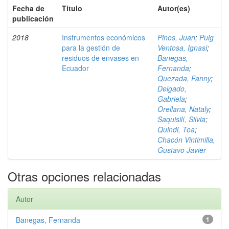
Fecha de
Título
Autor(es)
publicación
2018
Instrumentos económicos
Pinos, Juan
;
Puig
para la gestión de
Ventosa, Ignasi
;
residuos de envases en
Banegas,
Ecuador
Fernanda
;
Quezada, Fanny
;
Delgado,
Gabriela
;
Orellana, Nataly
;
Saquisilí, Silvia
;
Quindi, Toa
;
Chacón Vintimilla,
Gustavo Javier
Otras opciones relacionadas
Autor
Banegas, Fernanda
1