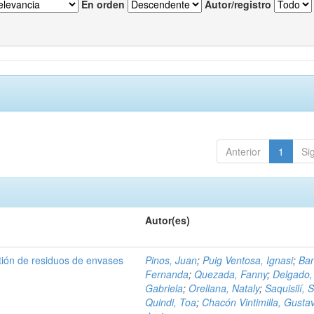
En orden
Autor/registro
Anterior
1
Si
Autor(es)
tión de residuos de envases
Pinos, Juan
;
Puig Ventosa, Ignasi
;
Ba
Fernanda
;
Quezada, Fanny
;
Delgado,
Gabriela
;
Orellana, Nataly
;
Saquisilí, S
Quindi, Toa
;
Chacón Vintimilla, Gusta