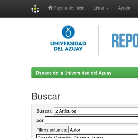
Página de inicio
Listar
Ayuda
Skip
navigation
Dspace de la Universidad del Azuay
Buscar
Buscar:
por
Filtros actuales: