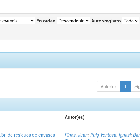
En orden
Autor/registro
Anterior
1
Si
Autor(es)
tión de residuos de envases
Pinos, Juan
;
Puig Ventosa, Ignasi
;
Ba