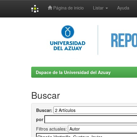
Página de inicio
Listar
Ayuda
Skip
navigation
Dspace de la Universidad del Azuay
Buscar
Buscar:
por
Filtros actuales: