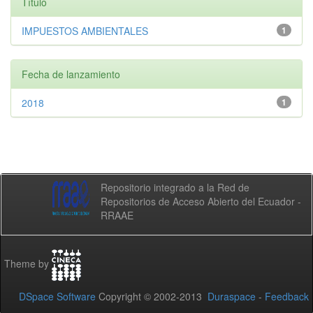
Título
IMPUESTOS AMBIENTALES
1
Fecha de lanzamiento
2018
1
Repositorio integrado a la Red de
Repositorios de Acceso Abierto del Ecuador -
RRAAE
Theme by
DSpace Software
Copyright © 2002-2013
Duraspace
-
Feedback