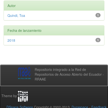
Autor
Quindi, Toa
1
Fecha de lanzamiento
2018
1
Repositorio integrado a la Red de
Repositorios de Acceso Abierto del Ecuador -
RRAAE
Theme by
DSpace Software
Copyright © 2002-2013
Duraspace
-
Feedback