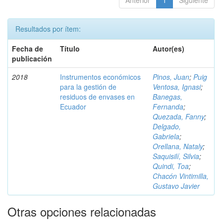
Anterior
1
Siguiente
Resultados por ítem:
Fecha de
Título
Autor(es)
publicación
2018
Instrumentos económicos
Pinos, Juan
;
Puig
para la gestión de
Ventosa, Ignasi
;
residuos de envases en
Banegas,
Ecuador
Fernanda
;
Quezada, Fanny
;
Delgado,
Gabriela
;
Orellana, Nataly
;
Saquisilí, Silvia
;
Quindi, Toa
;
Chacón Vintimilla,
Gustavo Javier
Otras opciones relacionadas