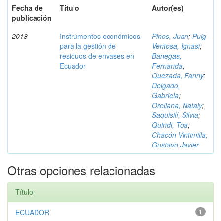
Fecha de
Título
Autor(es)
publicación
2018
Instrumentos económicos
Pinos, Juan
;
Puig
para la gestión de
Ventosa, Ignasi
;
residuos de envases en
Banegas,
Ecuador
Fernanda
;
Quezada, Fanny
;
Delgado,
Gabriela
;
Orellana, Nataly
;
Saquisilí, Silvia
;
Quindi, Toa
;
Chacón Vintimilla,
Gustavo Javier
Otras opciones relacionadas
Título
ECUADOR
1