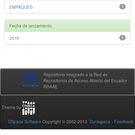
EMPAQUES
1
Fecha de lanzamiento
2018
1
Repositorio integrado a la Red de
Repositorios de Acceso Abierto del Ecuador -
RRAAE
Theme by
DSpace Software
Copyright © 2002-2013
Duraspace
-
Feedback