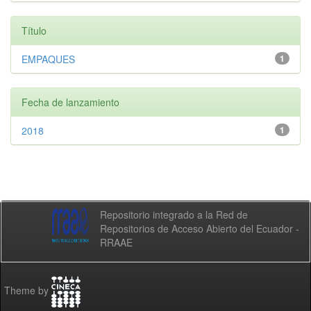
Título
EMPAQUES
1
Fecha de lanzamiento
2018
1
Repositorio integrado a la Red de
Repositorios de Acceso Abierto del Ecuador -
RRAAE
Theme by