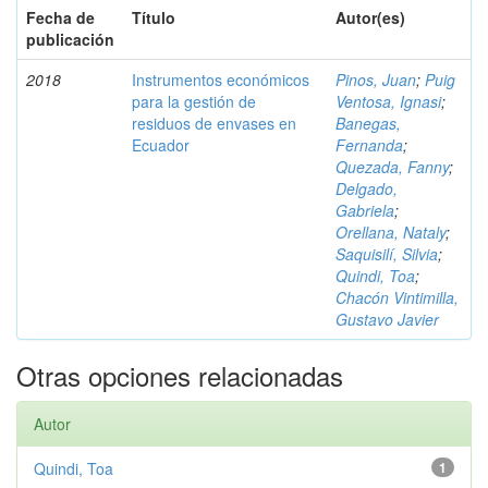
Fecha de
Título
Autor(es)
publicación
2018
Instrumentos económicos
Pinos, Juan
;
Puig
para la gestión de
Ventosa, Ignasi
;
residuos de envases en
Banegas,
Ecuador
Fernanda
;
Quezada, Fanny
;
Delgado,
Gabriela
;
Orellana, Nataly
;
Saquisilí, Silvia
;
Quindi, Toa
;
Chacón Vintimilla,
Gustavo Javier
Otras opciones relacionadas
Autor
Quindi, Toa
1