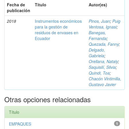
Fecha de
Título
Autor(es)
publicación
2018
Instrumentos económicos
Pinos, Juan
;
Puig
para la gestión de
Ventosa, Ignasi
;
residuos de envases en
Banegas,
Ecuador
Fernanda
;
Quezada, Fanny
;
Delgado,
Gabriela
;
Orellana, Nataly
;
Saquisilí, Silvia
;
Quindi, Toa
;
Chacón Vintimilla,
Gustavo Javier
Otras opciones relacionadas
Título
EMPAQUES
1