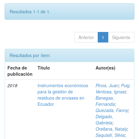
Resultados 1-1 de 1.
Anterior
1
Siguiente
Resultados por ítem:
Fecha de
Título
Autor(es)
publicación
2018
Instrumentos económicos
Pinos, Juan
;
Puig
para la gestión de
Ventosa, Ignasi
;
residuos de envases en
Banegas,
Ecuador
Fernanda
;
Quezada, Fanny
;
Delgado,
Gabriela
;
Orellana, Nataly
;
Saquisilí, Silvia
;