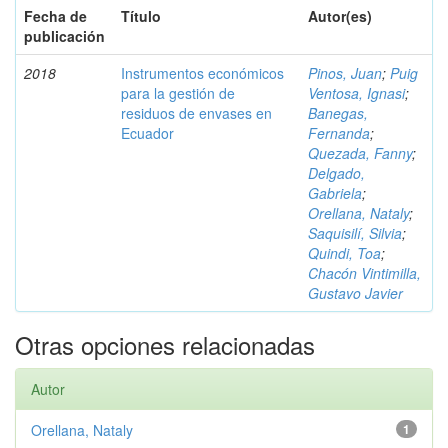
Fecha de
Título
Autor(es)
publicación
2018
Instrumentos económicos
Pinos, Juan
;
Puig
para la gestión de
Ventosa, Ignasi
;
residuos de envases en
Banegas,
Ecuador
Fernanda
;
Quezada, Fanny
;
Delgado,
Gabriela
;
Orellana, Nataly
;
Saquisilí, Silvia
;
Quindi, Toa
;
Chacón Vintimilla,
Gustavo Javier
Otras opciones relacionadas
Autor
Orellana, Nataly
1