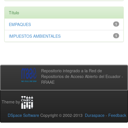
Título
EMPAQUES
1
IMPUESTOS AMBIENTALES
1
Repositorio integrado a la Red de
Repositorios de Acceso Abierto del Ecuador -
RRAAE
Theme by
DSpace Software
Copyright © 2002-2013
Duraspace
-
Feedback