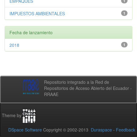
EMPAQUES
1
IMPUESTOS AMBIENTALES
1
Fecha de lanzamiento
2018
1
Repositorio integrado a la Red de
Repositorios de Acceso Abierto del Ecuador -
RRAAE
Theme by
DSpace Software
Copyright © 2002-2013
Duraspace
-
Feedback