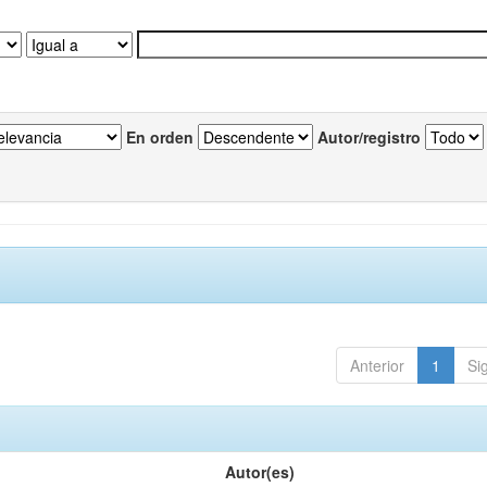
En orden
Autor/registro
Anterior
1
Si
Autor(es)