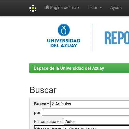
Página de inicio
Listar
Ayuda
Skip
navigation
Dspace de la Universidad del Azuay
Buscar
Buscar:
por
Filtros actuales: