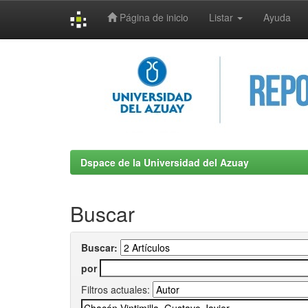
Página de inicio
Listar
Ayuda
Skip
navigation
Dspace de la Universidad del Azuay
Buscar
Buscar:
por
Filtros actuales: