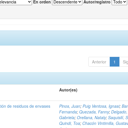
En orden
Autor/registro
Anterior
1
Si
Autor(es)
tión de residuos de envases
Pinos, Juan
;
Puig Ventosa, Ignasi
;
Ba
Fernanda
;
Quezada, Fanny
;
Delgado,
Gabriela
;
Orellana, Nataly
;
Saquisilí, S
Quindi, Toa
;
Chacón Vintimilla, Gusta