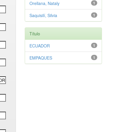
Orellana, Nataly
1
Saquisilí, Silvia
1
Título
ECUADOR
1
EMPAQUES
1