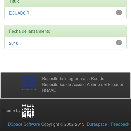
Título
ECUADOR
1
Fecha de lanzamiento
2018
1
Repositorio integrado a la Red de
Repositorios de Acceso Abierto del Ecuador -
RRAAE
Theme by
DSpace Software
Copyright © 2002-2013
Duraspace
-
Feedback