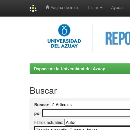
Página de inicio
Listar
Ayuda
Skip
navigation
Dspace de la Universidad del Azuay
Buscar
Buscar:
por
Filtros actuales: