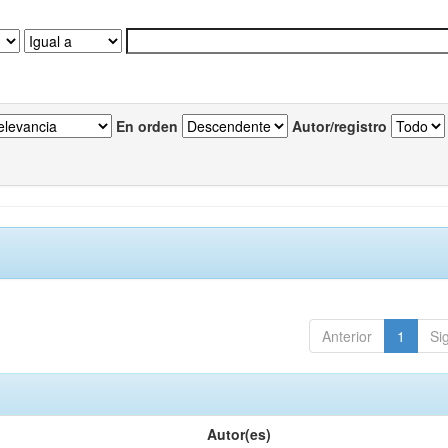
En orden
Autor/registro
Anterior
1
Si
Autor(es)