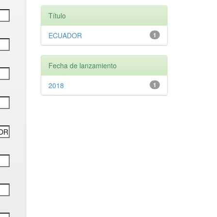
Título
ECUADOR
1
Fecha de lanzamiento
2018
1