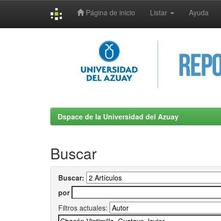
Página de inicio
Listar
Ayuda
Skip
navigation
Dspace de la Universidad del Azuay
Buscar
Buscar:
por
Filtros actuales: