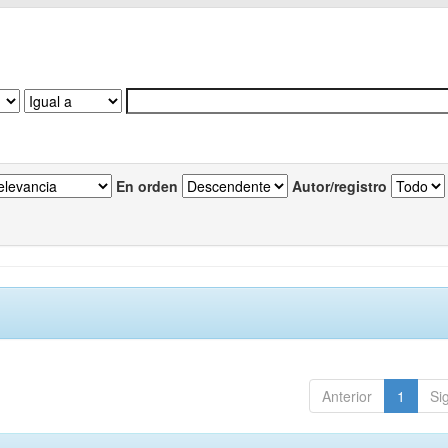
En orden
Autor/registro
Anterior
1
Si