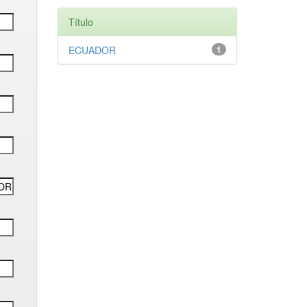
Título
ECUADOR
1