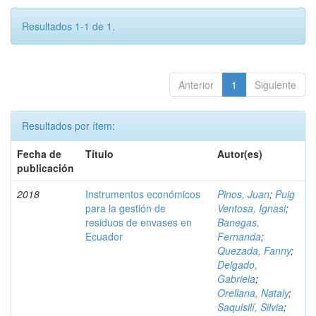
Resultados 1-1 de 1.
Anterior
1
Siguiente
Resultados por ítem:
Fecha de
Título
Autor(es)
publicación
2018
Instrumentos económicos
Pinos, Juan
;
Puig
para la gestión de
Ventosa, Ignasi
;
residuos de envases en
Banegas,
Ecuador
Fernanda
;
Quezada, Fanny
;
Delgado,
Gabriela
;
Orellana, Nataly
;
Saquisilí, Silvia
;