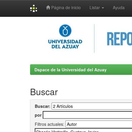
Página de inicio
Listar
Ayuda
Skip
navigation
Dspace de la Universidad del Azuay
Buscar
Buscar:
por
Filtros actuales: