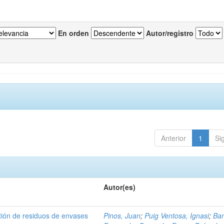
En orden
Autor/registro
Anterior
1
Si
Autor(es)
tión de residuos de envases
Pinos, Juan
;
Puig Ventosa, Ignasi
;
Ba