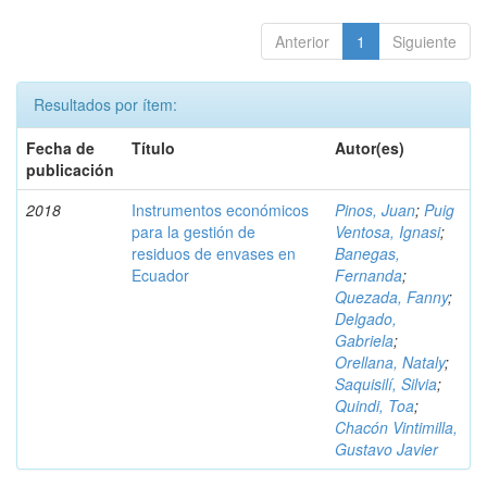
Anterior
1
Siguiente
Resultados por ítem:
Fecha de
Título
Autor(es)
publicación
2018
Instrumentos económicos
Pinos, Juan
;
Puig
para la gestión de
Ventosa, Ignasi
;
residuos de envases en
Banegas,
Ecuador
Fernanda
;
Quezada, Fanny
;
Delgado,
Gabriela
;
Orellana, Nataly
;
Saquisilí, Silvia
;
Quindi, Toa
;
Chacón Vintimilla,
Gustavo Javier