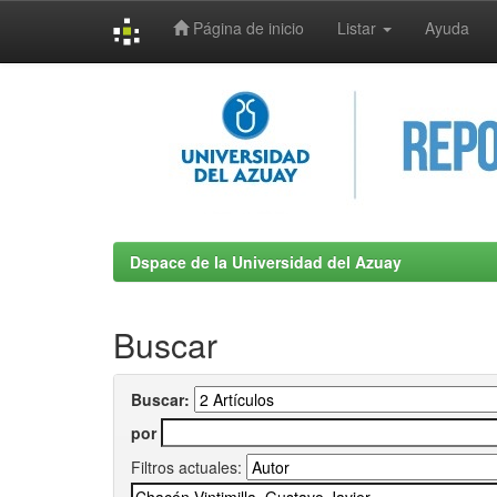
Página de inicio
Listar
Ayuda
Skip
navigation
Dspace de la Universidad del Azuay
Buscar
Buscar:
por
Filtros actuales: