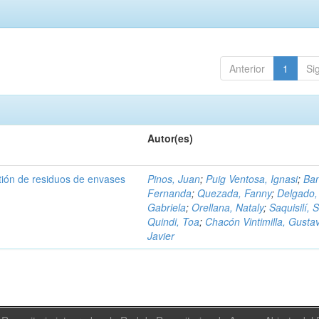
Anterior
1
Si
Autor(es)
tión de residuos de envases
Pinos, Juan
;
Puig Ventosa, Ignasi
;
Ba
Fernanda
;
Quezada, Fanny
;
Delgado,
Gabriela
;
Orellana, Nataly
;
Saquisilí, S
Quindi, Toa
;
Chacón Vintimilla, Gusta
Javier