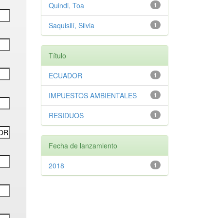
Quindi, Toa
1
Saquisilí, Silvia
1
Título
ECUADOR
1
IMPUESTOS AMBIENTALES
1
RESIDUOS
1
Fecha de lanzamiento
2018
1