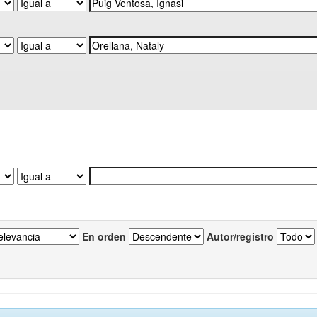
En orden
Autor/registro