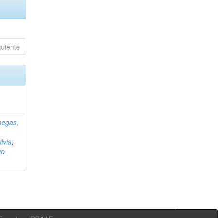
guiente
negas,
ilvia
;
vo