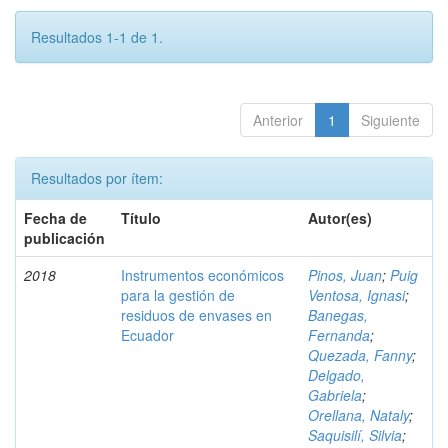
Resultados 1-1 de 1.
Anterior
1
Siguiente
Resultados por ítem:
Fecha de
Título
Autor(es)
publicación
2018
Instrumentos económicos
Pinos, Juan
;
Puig
para la gestión de
Ventosa, Ignasi
;
residuos de envases en
Banegas,
Ecuador
Fernanda
;
Quezada, Fanny
;
Delgado,
Gabriela
;
Orellana, Nataly
;
Saquisilí, Silvia
;