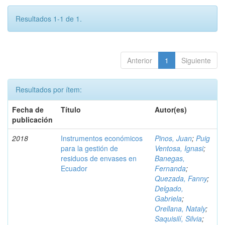
Resultados 1-1 de 1.
Anterior
1
Siguiente
Resultados por ítem:
Fecha de
Título
Autor(es)
publicación
2018
Instrumentos económicos
Pinos, Juan
;
Puig
para la gestión de
Ventosa, Ignasi
;
residuos de envases en
Banegas,
Ecuador
Fernanda
;
Quezada, Fanny
;
Delgado,
Gabriela
;
Orellana, Nataly
;
Saquisilí, Silvia
;