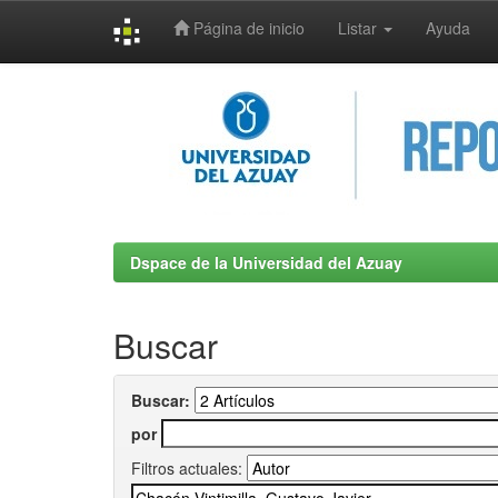
Página de inicio
Listar
Ayuda
Skip
navigation
Dspace de la Universidad del Azuay
Buscar
Buscar:
por
Filtros actuales: