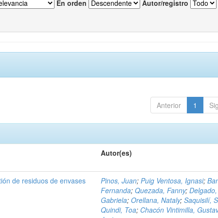
En orden
Autor/registro
Anterior
1
Si
Autor(es)
tión de residuos de envases
Pinos, Juan
;
Puig Ventosa, Ignasi
;
Ba
Fernanda
;
Quezada, Fanny
;
Delgado,
Gabriela
;
Orellana, Nataly
;
Saquisilí, S
Quindi, Toa
;
Chacón Vintimilla, Gusta