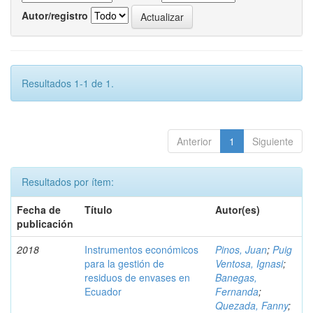
Autor/registro
Resultados 1-1 de 1.
Anterior
1
Siguiente
Resultados por ítem:
Fecha de
Título
Autor(es)
publicación
2018
Instrumentos económicos
Pinos, Juan
;
Puig
para la gestión de
Ventosa, Ignasi
;
residuos de envases en
Banegas,
Ecuador
Fernanda
;
Quezada, Fanny
;