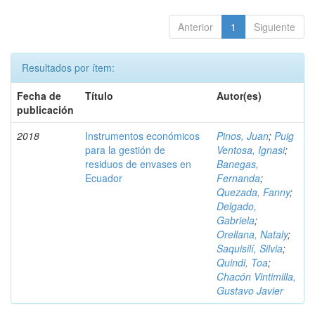
Anterior
1
Siguiente
Resultados por ítem:
Fecha de
Título
Autor(es)
publicación
2018
Instrumentos económicos
Pinos, Juan
;
Puig
para la gestión de
Ventosa, Ignasi
;
residuos de envases en
Banegas,
Ecuador
Fernanda
;
Quezada, Fanny
;
Delgado,
Gabriela
;
Orellana, Nataly
;
Saquisilí, Silvia
;
Quindi, Toa
;
Chacón Vintimilla,
Gustavo Javier